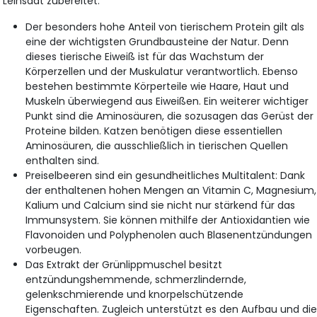
Leinsaat zubereitet:
Der besonders hohe Anteil von tierischem Protein gilt als
eine der wichtigsten Grundbausteine der Natur. Denn
dieses tierische Eiweiß ist für das Wachstum der
Körperzellen und der Muskulatur verantwortlich. Ebenso
bestehen bestimmte Körperteile wie Haare, Haut und
Muskeln überwiegend aus Eiweißen. Ein weiterer wichtiger
Punkt sind die Aminosäuren, die sozusagen das Gerüst der
Proteine bilden. Katzen benötigen diese essentiellen
Aminosäuren, die ausschließlich in tierischen Quellen
enthalten sind.
Preiselbeeren sind ein gesundheitliches Multitalent: Dank
der enthaltenen hohen Mengen an Vitamin C, Magnesium,
Kalium und Calcium sind sie nicht nur stärkend für das
Immunsystem. Sie können mithilfe der Antioxidantien wie
Flavonoiden und Polyphenolen auch Blasenentzündungen
vorbeugen.
Das Extrakt der Grünlippmuschel besitzt
entzündungshemmende, schmerzlindernde,
gelenkschmierende und knorpelschützende
Eigenschaften. Zugleich unterstützt es den Aufbau und di